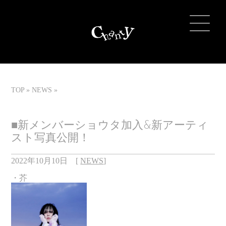
TOP
NEWS
■新メンバーショウタ加入&新アーティ
スト写真公開！
2022年10月10日
[
NEWS
]
・芥