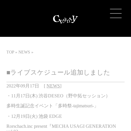
TOP
NEWS
■ライブスケジュール追加しました
2022年09月17日
[
NEWS
]
・11月17日(木) 渋谷DESEO（野中拓セッション）
多時生誕記念イベント「多時祭-tajimatsuri-」
・12月19日(火) 池袋 EDGE
Rorschach.inc present『MECHA USAGI GENERATION