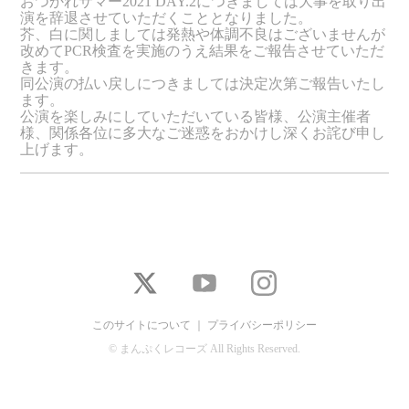
おつかれサマー2021 DAY.2につきましては大事を取り出
演を辞退させていただくこととなりました。
芥、白に関しましては発熱や体調不良はございませんが
改めてPCR検査を実施のうえ結果をご報告させていただ
きます。
同公演の払い戻しにつきましては決定次第ご報告いたし
ます。
公演を楽しみにしていただいている皆様、公演主催者
様、関係各位に多大なご迷惑をおかけし深くお詫び申し
上げます。
このサイトについて
｜
プライバシーポリシー
© まんぷくレコーズ All Rights Reserved.