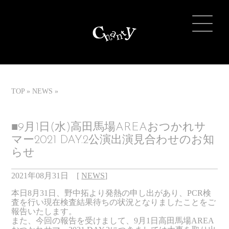
TOP
NEWS
■9月1日(水)高田馬場AREAおつかれサ
マー2021 DAY.2公演出演見合わせのお知
らせ
2021年08月31日
[
NEWS
]
本日8月31日、野中拓より発熱の申し出があり、PCR検
査を行い現在検査結果待ちの状況となりましたことをご
報告いたします。
また、今回の報告を受けまして、9月1日高田馬場AREA