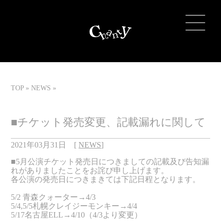
TOP
NEWS
■チケット発売変更、記載漏れに関して
2021年03月31日
[
NEWS
]
■5月公演チケット発売日につきましての記載及び告知漏
れがありましたことをお詫び申し上げます。
各公演の発売日につきまきては下記日程となります。
5/2 青森クォーター→4/3
5/4,5/5札幌クレイジーモンキー→4/4
5/17名古屋ELL→4/10（4/3より変更）