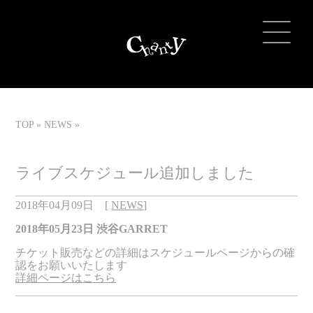
TOP
NEWS
ライブスケジュール追加しました
2018年04月09日
[
NEWS
]
2018
年0
5
月
23
日
渋谷
GARRET
チケット販売などの詳細はスケジュールページからの確
認をお願いいたします
詳細ページはこちら