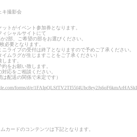
ェキ撮影会
ケットがイベント参加券となります。
フィシャルサイトにて
部か
2
部、ご希望の部をお選びください。
枚必要となります。
ミニライブの受付は終了となりますので予めご了承ください。
タイムラグが生じますことをご了承ください）
致します。
予約をお願い致します。
の対応をご相談ください。
間は配送の関係で未定です）
google.com/forms/d/e/1FAIpQLSfTV2TI55f4Ubc8ey2Js6oF6kmAr
エムカードのコンテンツは下記となります。