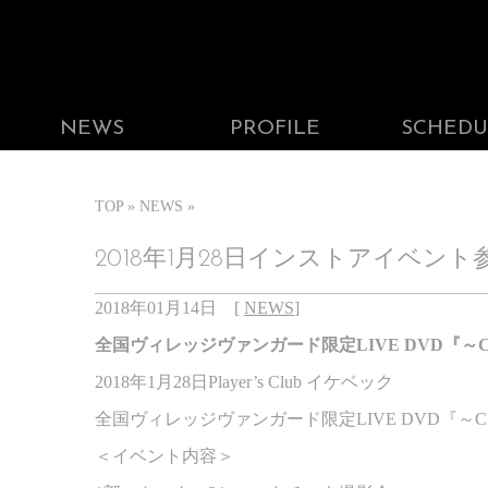
NEWS
PROFILE
SCHEDU
TOP
NEWS
2018年1月28日インストアイベ
2018年01月14日
[
NEWS
]
全国ヴィレッジヴァンガード限定
LIVE DVD
『～
C
2018
年
1
月
28
日
Player
’
s Club
イケベック
全国ヴィレッジヴァンガード限定
LIVE DVD
『～
C
＜イベント内容＞