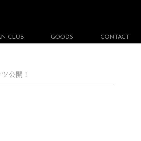
AN CLUB
GOODS
CONTACT
ンツ公開！