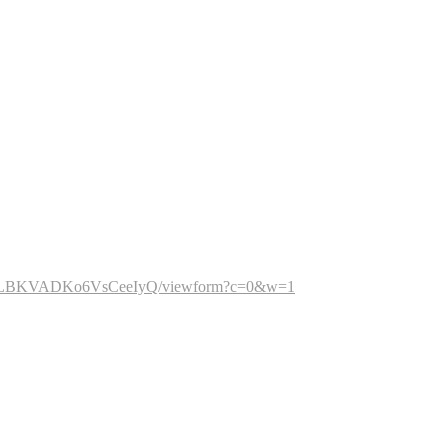
HASkLBKVADKo6VsCeeIyQ/viewform?c=0&w=1