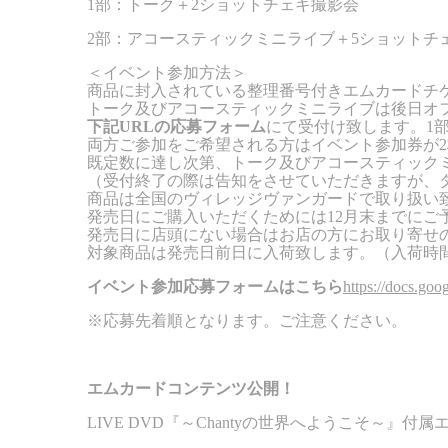
1
部：トーク＋
2
ショットチェキ撮影会
2
部：アコースティックミニライブ＋
5
ショットチ
＜イベント参加方法＞
商品に封入されている整理番号付きエムカードチ
トーク及びアコースティックミニライブは後日オ
下記URLの応募フォーム
にて受付け致します。
1
両方ご参加をご希望される方はイベント参加券が
2
既定数に達し次第、トーク及びアコースティック
（受付終了の際は告知をさせていただきますが、
商品は全国のヴィレッジヴァンガードで取り扱い
発売日にご購入いただくためには
12
月末までにご
発売日に店頭にない場合はお店の方にお取り寄せ
対象商品は発売日前日に入荷致します。（入荷時
イベント参加応募フォームはこちら
https://docs.
※
応募先着順となります。ご注意ください。
エムカードコンテンツ公開！
LIVE DVD
『～
Chanty
の世界へようこそ～』付属