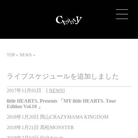
TOP
NEWS
ライブスケジュールを追加しました
2017年11月01日
[
NEWS
]
little HEARTS. Presents 「MY little HEARTS. Tour
Edition Vol.10 」
2018
年
1
月
20
日
岡山
CRAZYMAMA KINGDOM
2018
年
1
月
21
日
高松
MONSTER
2018
年
2
月
04
日
仙台
darwin