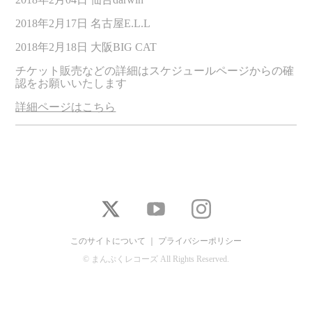
2018
年
2
月
17
日
名古屋
E.L.L
2018
年
2
月
18
日
大阪
BIG CAT
チケット販売などの詳細はスケジュールページからの確
認をお願いいたします
詳細ページはこちら
このサイトについて
｜
プライバシーポリシー
© まんぷくレコーズ All Rights Reserved.