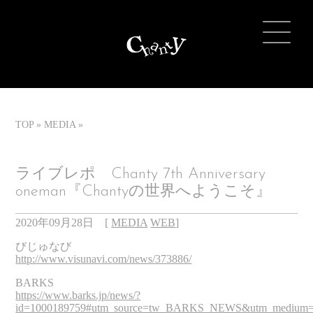
TOP
MEDIA
ライブレポ Chanty 7th Anniversary
oneman『Chantyの世界へようこそ』
2020年09月28日
[
MEDIA
WEB
]
びじゅなび
http://www.visunavi.com/news/373886/
BARKS
https://www.barks.jp/news/?
id=1000189759#utm_source=tw_BARKS_NEWS&utm_medium=so