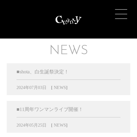
NEWS
■shota、白生誕祭決定！
2024年07月03日
[
NEWS
]
■11周年ワンマンライブ開催！
2024年05月25日
[
NEWS
]